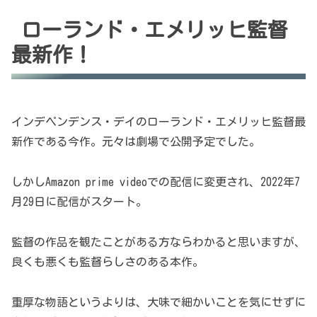
ク
映
ローランド・エメリッヒ監督
画
『ム
最新作！
ー
ン
フ
ォ
ー
ル』|
インデペンデンス・デイのローランド・エメリッヒ監督最
テ
新作である今作。元々は劇場で公開予定でした。
ィ
ザ
ー
しかしAmazon prime videoでの配信に変更され、2022年7
予
告
月29日に配信がスタート。
編"
from
YouTube
監督の作品を観たことがある方ならわかると思いますが、
良くも悪くも監督らしさのある本作。
重厚な物語というよりは、大味で細かいことを気にせずに