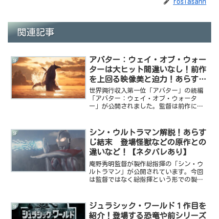
rosiasann
関連記事
アバター：ウェイ・オブ・ウォー
SF
ターは大ヒット間違いなし！前作
を上回る映像美と迫力！あらすじ
などまとめて解説【ネタバレあ
世界興行収入第一位「アバター」の続編
り】
「アバター：ウェイ・オブ・ウォータ
ー」が公開されました。監督は前作に引
き続きジェームズ・キャメロン。当時世
界一となり、その後、アベンジャーズ・
エンドゲームに一度追い越されたもの
シン・ウルトラマン解説！あらす
SF
の、リバイバル上映のおかげで...
じ結末 登場怪獣などの原作との
違いなど！【ネタバレあり】
庵野秀明監督が製作総指揮の「シン・ウ
ルトラマン」が公開されています。今回
は監督ではなく総指揮という形での製作
となっていますが、彼らしさ満載の作品
で話題となっています。今回は映画のあ
らすじや登場する怪獣たち、原作との違
ジュラシック・ワールド１作目を
SF
いなどを紹介していきます...
紹介！登場する恐竜や前シリーズ