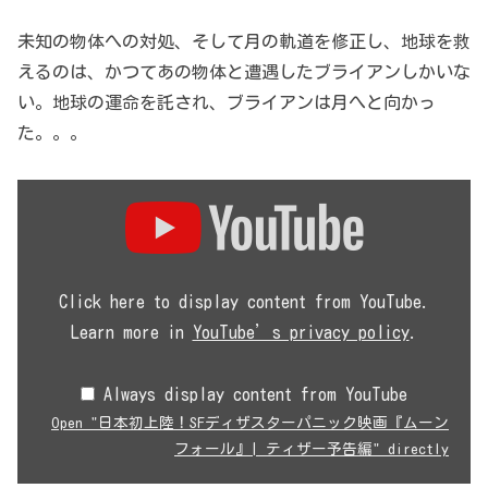
未知の物体への対処、そして月の軌道を修正し、地球を救
えるのは、かつてあの物体と遭遇したブライアンしかいな
い。地球の運命を託され、ブライアンは月へと向かっ
た。。。
Display
"日
本
初
上
陸！
SF
Click here to display content from YouTube.
デ
Learn more in
YouTube’s privacy policy
.
ィ
ザ
ス
Always display content from YouTube
タ
ー
Open "日本初上陸！SFディザスターパニック映画『ムーン
パ
フォール』| ティザー予告編" directly
ニ
ッ