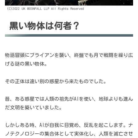
(C)2022 UK MOONFALL LLP All Rights Reserved
黒い物体は何者？
物語冒頭にブライアンを襲い、終盤でも月で戦闘を繰り広
げる謎の黒い物体。
その正体は遠い別の惑星から来たものでした。
昔、ある惑星では人類の祖先がAIを使い、地球よりも進ん
だ文明を築いていました。
しかしある時、AIが自我に目覚め、反乱を起こします。ナ
ノテクノロジーの集合体として実体化し、人類を滅亡させ