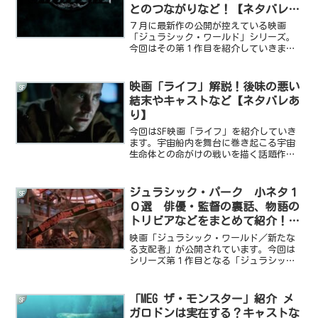
とのつながりなど！【ネタバレあ
り】
７月に最新作の公開が控えている映画
「ジュラシック・ワールド」シリーズ。
今回はその第１作目を紹介していきま
す。あらすじや登場する恐竜、「ジュラ
シック・パーク」シリーズとのつながり
などを解説します！それではいきましょ
映画「ライフ」解説！後味の悪い
SF
ー。※ネタバレを含みます。ご...
結末やキャストなど【ネタバレあ
り】
今回はSF映画「ライフ」を紹介していき
ます。宇宙船内を舞台に巻き起こる宇宙
生命体との命がけの戦いを描く話題作で
す。ストーリーだけでなく豪華キャスト
にも注目です。それではいきましょー。
※ネタバレを含みます。ご注意くださ
ジュラシック・パーク 小ネタ１
SF
い。あらすじ宇宙ステーシ...
０選 俳優・監督の裏話、物語の
トリビアなどをまとめて紹介！
【全部知ってる？】
映画「ジュラシック・ワールド／新たな
る支配者」が公開されています。今回は
シリーズ第１作目となる「ジュラシッ
ク・パーク」に関連する小ネタ10選を紹
介していきます！２作目以降や最新作に
も関わりのある項目もちらほら。。。そ
「MEG ザ・モンスター」紹介 メ
SF
れではいきましょー。１．...
ガロドンは実在する？キャストな