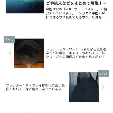
どや結末などをまとめて解説！
【ネタバレあり】
今回は映画「MEG ザ・モンスター」の紹
介をしていきます。アメリカと中国の合
作となるサメ映画である本作。圧倒的な
サイズ感で襲い掛かってくる巨大サメ、
メガロドンとの戦い描く大作です。今回
は映画のあらすじ、作中に登場するメガ
ロドンについてなどま...
ジュラシック・ワールド/新たなる支配者
ネタバレ解説！キャストやあらすじ、前
シリーズとの関係などをまとめて紹介！
プレデター：ザ・プレイは初代に近い良
作！あらすじなど解説！ネタバレあり