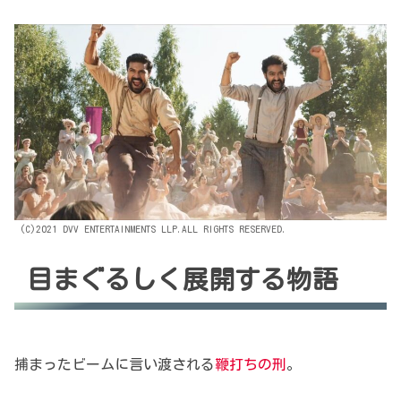
(C)2021 DVV ENTERTAINMENTS LLP.ALL RIGHTS RESERVED.
目まぐるしく展開する物語
捕まったビームに言い渡される
鞭打ちの刑
。