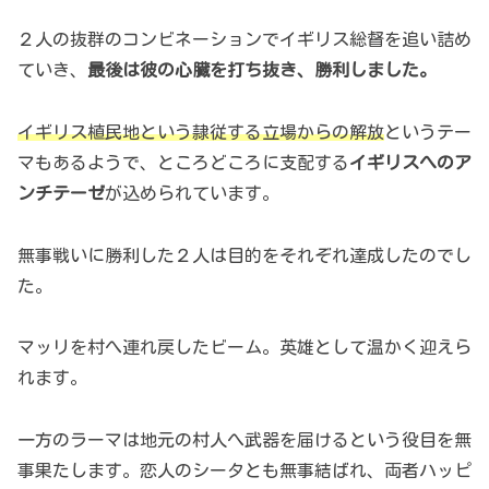
２人の抜群のコンビネーションでイギリス総督を追い詰め
ていき、
最後は彼の心臓を打ち抜き、勝利しました。
イギリス植民地という隷従する立場からの解放
というテー
マもあるようで、ところどころに支配する
イギリスへのア
ンチテーゼ
が込められています。
無事戦いに勝利した２人は目的をそれぞれ達成したのでし
た。
マッリを村へ連れ戻したビーム。英雄として温かく迎えら
れます。
一方のラーマは地元の村人へ武器を届けるという役目を無
事果たします。恋人のシータとも無事結ばれ、両者ハッピ