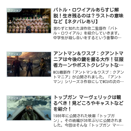
イ映画。今回はそんな映画のあらすじや
世界観、結末などをまとめて紹介してい
バトル・ロワイアルあらすじ解
アクション
きます。続編までまだ時...
説！生き残るのは？ラストの意味
など【ネタバレあり】
言わずと知れた深作欣二監督作「バト
ル・ロワイアル」を紹介していきます。
中学生が殺し合いをするという衝撃の内
容、グロテスクな描写が多いことなどか
ら社会的に話題となった本作。今回はそ
のあらすじや映画に込められたメッセー
アントマン＆ワスプ：クアントマ
アクション
ジなどを解説していきます。...
ニアは今後の鍵を握る大作！征服
者カーンやポストクレジットなど
を解説！
MCU最新作「アントマン＆ワスプ：クアン
トマニア」が公開されました。「アント
マン」シリーズ３作目にしてMCUの次の強
大なヴィランが登場する本作。ファンか
らの注目はとても高いものでした。今回
はそんな映画のあらすじや最大のヴィラ
トップガン マーヴェリックは観
アクション
ン、カーンについ...
るべき！見どころやキャストなど
を紹介！
1986年に公開された映画「トップガ
ン」。その続編が36年ぶりに公開されま
した。今回はそんな「トップガン マーヴ
ェリック」のあらすじや前作からのつな