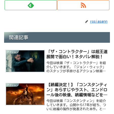
rosiasann
関連記事
「ザ・コントラクター」は超王道
アクション
展開で面白い！ネタバレ解説！
今回は映画「ザ・コントラクター」を紹
介していきます。「ジョン・ウィック」
のスタッフが手掛けるアクション映画、
というキャッチフレーズを押し出してい
た本作。今回は映画のあらすじ、見どこ
ろ、ラストなどをまとめて紹介していき
【続編決定！】「コンスタンティ
アクション
ます。それではいきましょ...
ン」あらすじやラスト、エンドロ
ール後の映像、続編情報などをま
とめて紹介！
今回は映画「コンスタンティン」を紹介
していきます。公開から17年が経ち、つ
いに続編の製作が発表された本作。とに
かく主演のキアヌ・リーブスがカッコイ