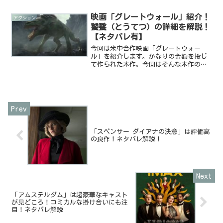
がりなどをまとめて紹介していきます！
それではいきましょーなるべくネタバレ
映画「グレートウォール」紹介！
アクション
の無いようにしていま...
饕餮（とうてつ）の詳細を解説！
【ネタバレ有】
今回は米中合作映画「グレートウォー
ル」を紹介します。かなりの金額を投じ
て作られた本作。今回はそんな本作のあ
らすじやキャスト、物語を通して脅威と
なる饕餮について解説していきます！そ
れではいきましょー。※ネタバレを含み
ます。ご注意ください。あら...
「スペンサー ダイアナの決意」は評価高
の良作！ネタバレ解説！
「アムステルダム」は超豪華なキャスト
が見どころ！コミカルな掛け合いにも注
目！ネタバレ解説