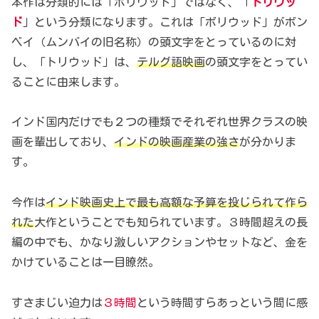
本作は分類的には「ボリウッド」ではなく、「
トリウッ
ド
」という分類になります。これは「ボリウッド」がボン
ベイ（ムンバイの旧名称）の頭文字をとっているのに対
し、「トリウッド」は、
テルグ語映画
の頭文字をとってい
ることに由来します。
インド国内だけでも２つの種類でそれぞれ世界クラスの映
画を輩出しており、
インドの映画産業の強さ
が分かりま
す。
今作は
インド映画史上で最も高額な予算を投じられて作ら
れた
大作ということでも知られています。３時間超えの長
編の中でも、かなり激しいアクションやセットなど、金を
かけていることは一目瞭然。
すさまじい迫力は
３時間
という時間すらあっという間に感