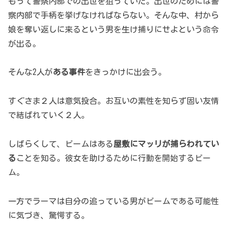
もって警察内部での出世を狙っていた。出世のためには警
察内部で手柄を挙げなければならない。そんな中、村から
娘を奪い返しに来るという男を生け捕りにせよという命令
が出る。
そんな2人が
ある事件
をきっかけに出会う。
すぐさま２人は意気投合。お互いの素性を知らず固い友情
で結ばれていく２人。
しばらくして、ビームはある
屋敷にマッリが捕らわれてい
る
ことを知る。彼女を助けるために行動を開始するビー
ム。
一方でラーマは自分の追っている男がビームである可能性
に気づき、驚愕する。