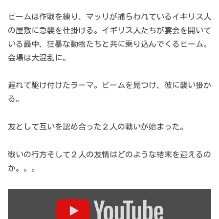
ビームは作戦を練り、マッリが捕らわれているイギリス人
の屋敷に急襲を仕掛ける。イギリス人たちが宴会を開いて
いる最中、狂暴な動物たちと共に乗り込んでくるビーム。
会場は大混乱に。
遅れて駆け付けたラーマ。ビームを見つけ、彼に襲い掛か
る。
友として互いを認め合った２人の戦いが始まった。
戦いの行方そして２人の友情はどのような結末を迎えるの
か。。。
Display
"大
ヒ
ッ