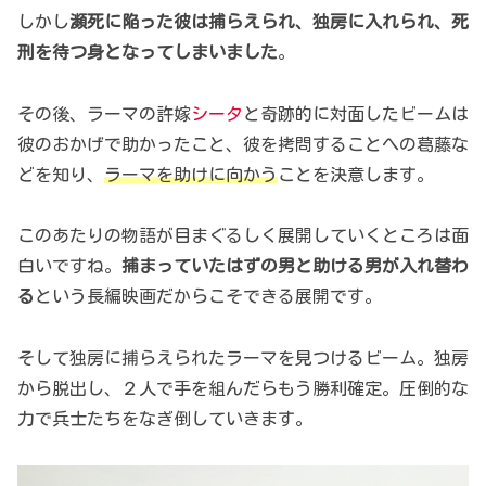
しかし
瀕死に陥った彼は捕らえられ、独房に入れられ、死
刑を待つ身となってしまいました
。
その後、ラーマの許嫁
シータ
と奇跡的に対面したビームは
彼のおかげで助かったこと、彼を拷問することへの葛藤な
どを知り、
ラーマを助けに向かう
ことを決意します。
このあたりの物語が目まぐるしく展開していくところは面
白いですね。
捕まっていたはずの男と助ける男が入れ替わ
る
という長編映画だからこそできる展開です。
そして独房に捕らえられたラーマを見つけるビーム。独房
から脱出し、２人で手を組んだらもう勝利確定。圧倒的な
力で兵士たちをなぎ倒していきます。